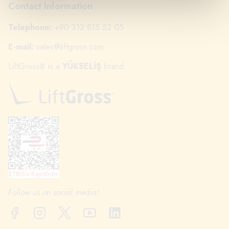
Contact Information
Telephone:
+90 312 815 52 05
E-mail:
sales@liftgross.com
LiftGross
is a
YÜKSELİŞ
brand.
®
Follow us on social media!