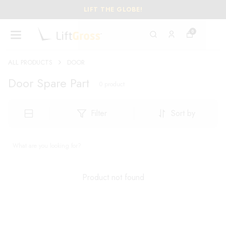
LIFT THE GLOBE!
0
ALL PRODUCTS
DOOR
Door Spare Part
0
product
Filter
Sort by
Product not found