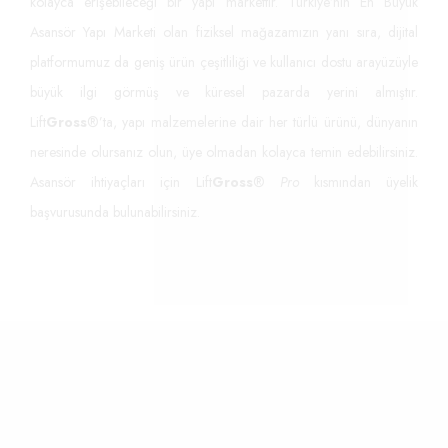
kolayca erişebileceği bir yapı markettir. Türkiye’nin En Büyük
Asansör Yapı Marketi olan fiziksel mağazamızın yanı sıra, dijital
platformumuz da geniş ürün çeşitliliği ve kullanıcı dostu arayüzüyle
büyük ilgi görmüş ve küresel pazarda yerini almıştır.
Lift
Gross
®’ta, yapı malzemelerine dair her türlü ürünü, dünyanın
neresinde olursanız olun, üye olmadan kolayca temin edebilirsiniz.
Asansör ihtiyaçları için Lift
Gross
®
Pro
kısmından üyelik
başvurusunda bulunabilirsiniz.