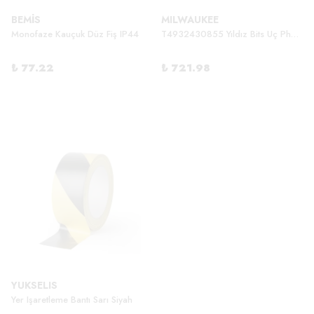
BEMİS
MILWAUKEE
Monofaze Kauçuk Düz Fiş IP44
T4932430855 Yıldız Bits Uç Ph2x50mm Shockwave
₺ 77.22
₺ 721.98
YUKSELIS
Yer Işaretleme Bantı Sarı Siyah