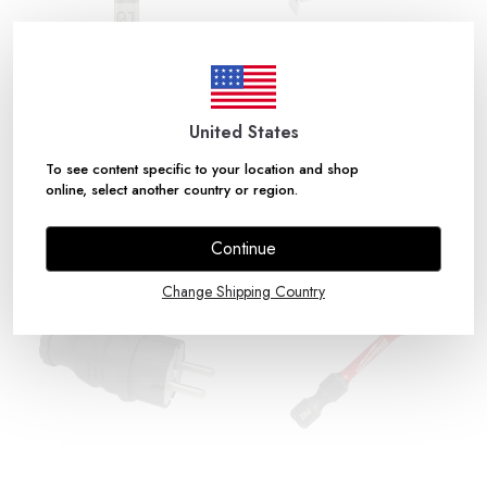
SELSIL
FISCO
Silikon Genel Amaçlı Şeffaf 280 Gr
Fısco Unı-matıc Iı Um 3m Şerit Metre
United States
To see content specific to your location and shop
₺ 78.00
₺ 360.00
online, select another country or region.
Continue
Change Shipping Country