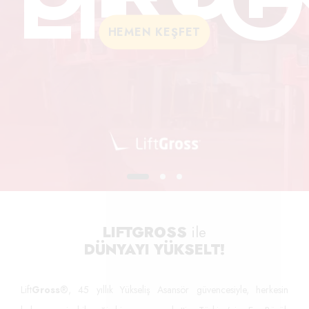
N
GROSS
HEMEN KEŞFET
LIFTGROSS
ile
DÜNYAYI YÜKSELT!
Lift
Gross
®, 45 yıllık Yükseliş Asansör güvencesiyle, herkesin