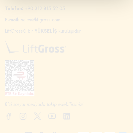
Telefon:
+90 312 815 52 05
E-mail:
sales@liftgross.com
LiftGross
bir
YÜKSELİŞ
kuruluşudur.
®
Bizi sosyal medyada takip edebilirsiniz!