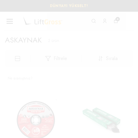
DÜNYAYI YÜKSELT!
0
ASKAYNAK
2
ürün
Filtrele
Sırala