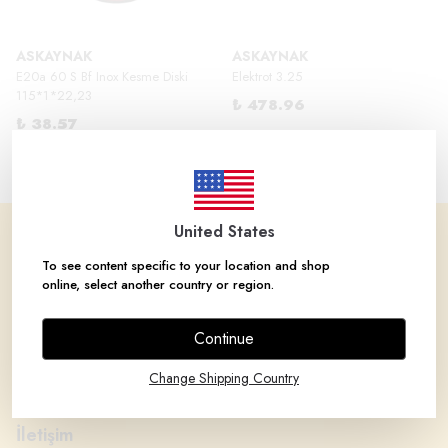
ASKAYNAK
ASKAYNAK
E20a 60 S Bf Inox Kesme Diski
Elektrot 3.25
115*1*22,23
₺ 478.96
₺ 38.57
United States
Kurumsal
To see content specific to your location and shop
online, select another country or region.
Markalar
Continue
Kategoriler
Change Shipping Country
Hesabım
İletişim