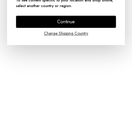
To see content specific to your location and shop online,
select another country or region.
Continue
Change Shipping Country