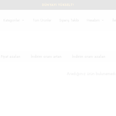
DÜNYAYI YÜKSELT!
Kategoriler
Tüm Ürünler
Sipariş Takibi
Hesabım
İl
Fiyat azalan
İndirim oranı artan
İndirim oranı azalan
Aradığınız ürün bulunamadı