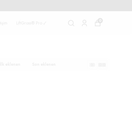
0
etişim
LiftGross® Pro 🗸
İlk eklenen
Son eklenen