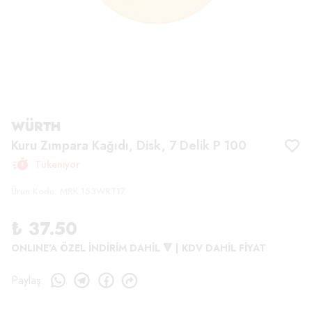
WÜRTH
Kuru Zımpara Kağıdı, Disk, 7 Delik P 100
Tükeniyor
Ürün Kodu
:
MRK.153WRT17
₺ 37.50
ONLINE'A ÖZEL İNDİRİM DAHİL 🔻 | KDV DAHİL FİYAT
Paylaş
: