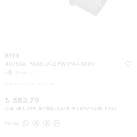
BYES
40/63A. YASSI DÜZ FİŞ IP44 380V
Tükeniyor
Ürün Kodu
:
MRK.BY10-224
₺ 583.79
ONLINE'A ÖZEL İNDİRİM DAHİL 🔻 | KDV DAHİL FİYAT
Paylaş
: