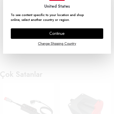
Voltaj: 380V-450V
Koruma Sınıfı: IP44
United States
Kutup: 3P+E
Hertz: 50Hz – 60Hz
To see content specific to your location and shop
online, select another country or region.
Continue
Yorumlar
Yorum Yap
Change Shipping Country
Bu ürün için henüz yorum yapılmamış.
Çok Satanlar