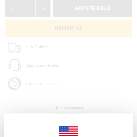
SEPETE EKLE
HEMEN AL
Hızlı Teslimat
Satış Sonrası Destek
Yükseliş Güvencesi
Ürün Açıklaması
Tip: BY10-224
Amper: 40A/63A