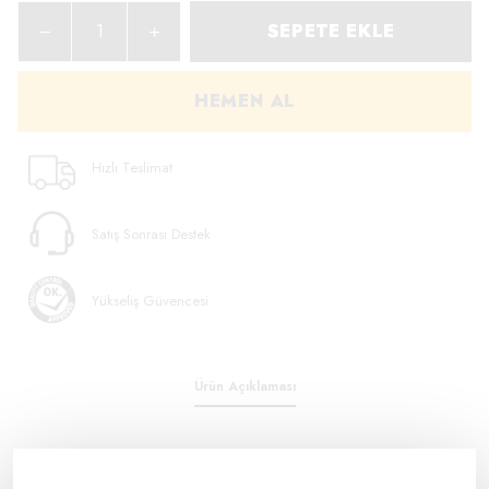
SEPETE EKLE
HEMEN AL
Hızlı Teslimat
Satış Sonrası Destek
Yükseliş Güvencesi
Ürün Açıklaması
Tip:7100206466
3M E belgeli orijinal 938-71 Diamond Grade reflektif bantlar, tır, tanker,