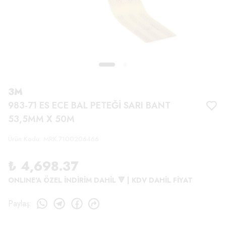
3M
983-71 ES ECE BAL PETEĞİ SARI BANT
53,5MM X 50M
Ürün Kodu
:
MRK.7100206466
₺ 4,698.37
ONLINE'A ÖZEL İNDİRİM DAHİL 🔻 | KDV DAHİL FİYAT
Paylaş
: