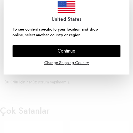
traktör, kamyon, dorse ve araçlarınız için reflektör şeritler
3M 983-71 Diamond Grade reflektif şeritler,
Tip onaylı TUV Türk araç muayene vizeye uygundur.
3M reflektif şerit, solvent içermeyen güçlü yapıştırıcısı ile araçlarda
United States
görünürlüğü üst düzeyde arttırır.
Güçlü yapışma.
To see content specific to your location and shop
Ölçüler: 53,5MM x 50M
Bal Peteği Sarı Renk Bant
online, select another country or region.
Dış hava koşullarında dayanıklı
Üst Düzey görünürlük
Continue
Change Shipping Country
Yorumlar
Yorum Yap
Bu ürün için henüz yorum yapılmamış.
Çok Satanlar