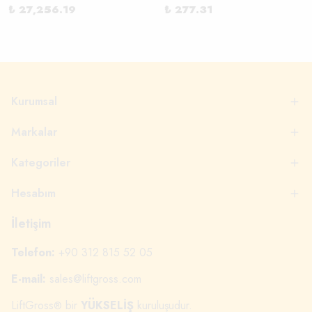
₺ 27,256.19
₺ 277.31
Kurumsal
Markalar
Kategoriler
Hesabım
İletişim
Telefon:
+90 312 815 52 05
E-mail:
sales@liftgross.com
LiftGross
bir
YÜKSELİŞ
kuruluşudur.
®