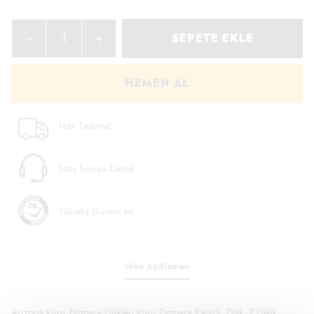
SEPETE EKLE
HEMEN AL
Hızlı Teslimat
Satış Sonrası Destek
Yükseliş Güvencesi
Ürün Açıklaması
Arızona Kuru Zımpara Diskleri Kuru Zımpara Kağıdı, Disk, 7 Delik,