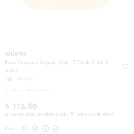
WÜRTH
Kuru Zımpara Kağıdı, Disk, 7 Delik P 60 5
Adet
Tükeniyor
Ürün Kodu
:
MRK.153WRT15
₺ 112.50
ONLINE'A ÖZEL İNDİRİM DAHİL 🔻 | KDV DAHİL FİYAT
Paylaş
: