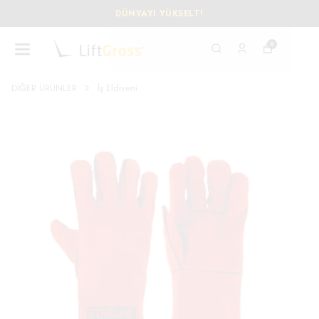
DÜNYAYI YÜKSELT!
0
DİĞER ÜRÜNLER
İş Eldiveni