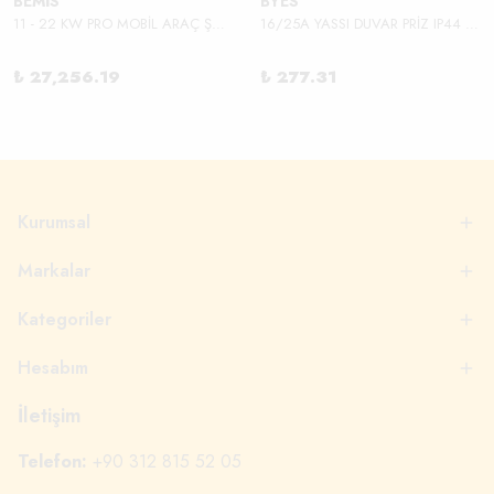
BEMİS
BYES
11 - 22 KW PRO MOBİL ARAÇ ŞARJ ALETİ
16/25A YASSI DUVAR PRİZ IP44 380V
₺ 27,256.19
₺ 277.31
Kurumsal
Markalar
Kategoriler
Hesabım
İletişim
Telefon:
+90 312 815 52 05