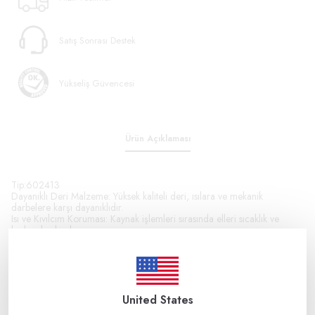
Satış Sonrası Destek
Yükseliş Güvencesi
Ürün Açıklaması
Tip:602413
Dayanıklı Deri Malzeme: Yüksek kaliteli deri, ısılara ve mekanik
darbelere karşı dayanıklıdır.
Isı ve Kıvılcım Koruması: Kaynak işlemleri sırasında elleri sıcaklık ve
kıvılcımlardan korur.
Konforlu Kullanım: İç astar, uzun süreli kullanımda rahatlık sağlar.
Esnek Tasarım: Eldiven, ellerin hareketlerini kolaylaştıracak şekilde esnek
tasarlanmıştır.
Uzun Ömürlü: Deri malzeme, aşınmaya ve yıpranmaya karşı dirençlidir.
Bu özellikleri sayesinde, kaynak işleri ve benzeri zorlu işlerde güvenli ve
konforlu kullanım sunar.
United States