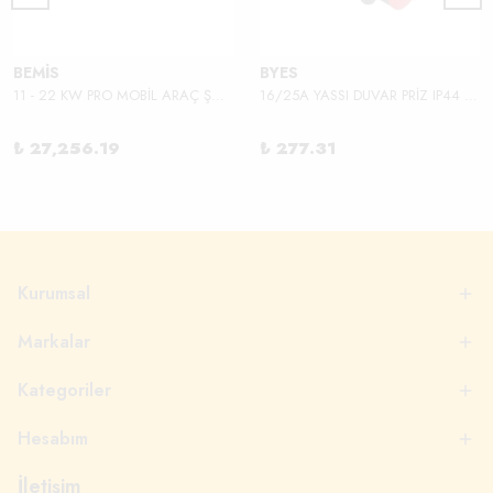
BEMİS
BYES
11 - 22 KW PRO MOBİL ARAÇ ŞARJ ALETİ
16/25A YASSI DUVAR PRİZ IP44 380V
₺ 27,256.19
₺ 277.31
Kurumsal
Markalar
Kategoriler
Hesabım
İletişim