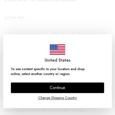
Su terazileri kalın alüminyum profilden imal edilmektedir. Elektrostatik
boyası sayesinde bükülme, çizilme ve korozyona karşı korunmuştur. Su
terazileri 2 adet gösterge taşımaktadır. Ayarlanabilir orta göz ve 90
derece yan göstergeler akrilik malzemeden ileri teknoloji ile üretilmiş
olup sızdırmazlık garantisi taşımaktadır. Su terazilerimizin her iki
yanındaki kapaklar “tpe” termoplastik elastomer (elastik polimer)’den
imal edilmiş olup “Anti -Şok” özelliklidir.
United States
To see content specific to your location and shop
online, select another country or region.
Continue
Uzman Yorumu:
Metresan su terazileri
kalitesi inanılmaz derecede iyidir. Hatasız
Change Shipping Country
garantili su terazisi sayesinde kesin ölçüm yapar elektro statik boya,
alüminyum gövde ve anti şok özelliği ie yıllarca dayanacak yapıdadır.
Kesinlikle gözünüzün arkada kalmayacağı bir üründür.