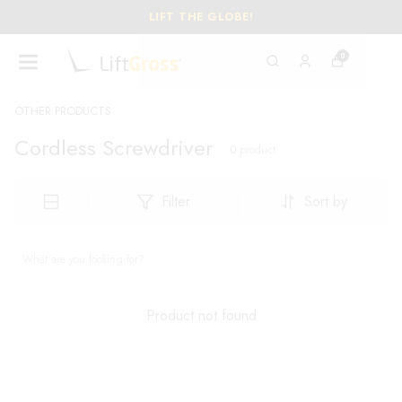
LIFT THE GLOBE!
0
OTHER PRODUCTS
Cordless Screwdriver
0
product
Filter
Sort by
Product not found