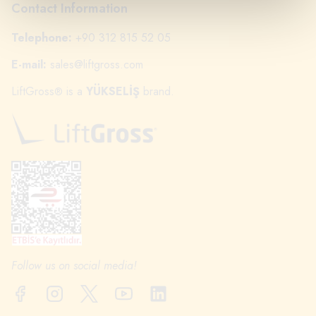
Contact Information
Telephone:
+90 312 815 52 05
E-mail:
sales@liftgross.com
LiftGross
is a
YÜKSELİŞ
brand.
®
Follow us on social media!