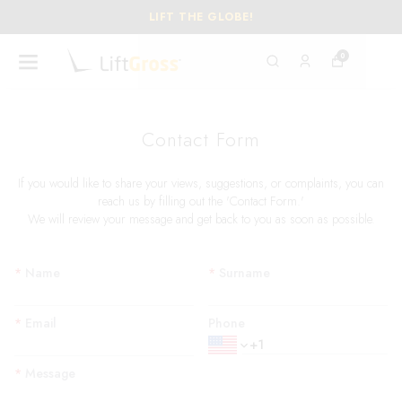
LIFT THE GLOBE!
0
Contact Form
If you would like to share your views, suggestions, or complaints, you can
reach us by filling out the 'Contact Form.'
We will review your message and get back to you as soon as possible.
*
Name
*
Surname
*
Email
Phone
*
Message