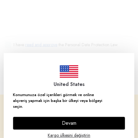
I have
read and approve
the Personal Data Protection Law.
SEND
United States
Konumunuza özel içerikleri görmek ve online
alışveriş yapmak için başka bir ülkeyi veya bölgeyi
seçin.
Corporate
Devam
Brands
Kargo ülkesini değiştirin